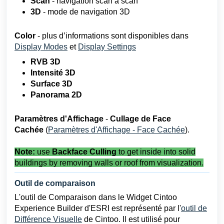
Scan
- navigation scan à scan
3D
-
mode de navigation 3D
Color
- plus d’informations sont disponibles dans
Display Modes
et
Display Settings
RVB 3D
Intensité 3D
Surface 3D
Panorama 2D
Paramètres d'Affichage
-
Cullage de Face
Cachée
(
Paramètres d'Affichage - Face Cachée
).
Note:
use
Backface Culling
to get inside into solid
buildings by removing walls or roof from visualization.
Outil de comparaison
L'outil de Comparaison dans le Widget Cintoo
Experience Builder d'ESRI est représenté par l'
outil de
Différence Visuelle
de Cintoo. Il est utilisé pour