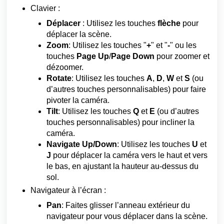
Clavier :
Déplacer
: Utilisez les touches
flèche
pour
déplacer la scène.
Zoom
: Utilisez les touches "
+
" et "
-
" ou les
touches
Page
Up
/
Page
Down
pour zoomer et
dézoomer.
Rotate
: Utilisez les touches
A
,
D
,
W
et
S
(ou
d’autres touches personnalisables) pour faire
pivoter la caméra.
Tilt
: Utilisez les touches
Q
et
E
(ou d’autres
touches personnalisables) pour incliner la
caméra.
Navigate
Up
/
Down
: Utilisez les touches
U
et
J
pour déplacer la caméra vers le haut et vers
le bas, en ajustant la hauteur au-dessus du
sol.
Navigateur à l’écran :
Pan
: Faites glisser l’anneau extérieur du
navigateur pour vous déplacer dans la scène.