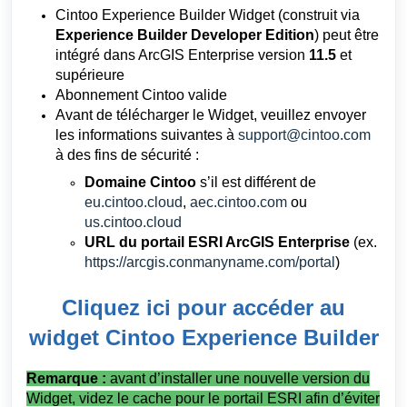
Cintoo Experience Builder Widget
(construit via
Experience Builder Developer Edition
) peut être
intégré dans ArcGIS Enterprise version
11.5
et
supérieure
Abonnement Cintoo valide
Avant de télécharger le Widget, veuillez envoyer
les informations suivantes à
support@cintoo.com
à des fins de sécurité :
Domaine Cintoo
s’il est différent de
eu.cintoo.cloud
,
aec.cintoo.com
ou
us.cintoo.cloud
URL du portail ESRI ArcGIS Enterprise
(ex.
https://arcgis.conmanyname.com/portal
)
Cliquez ici pour accéder au
widget Cintoo Experience Builder
Remarque :
avant d’installer une nouvelle version du
Widget, videz le cache pour le portail ESRI afin d’éviter