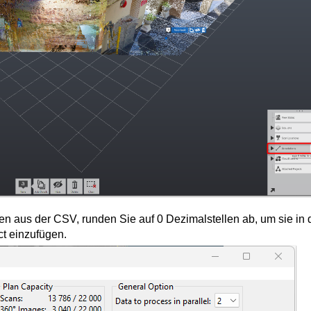
n aus der CSV, runden Sie auf 0 Dezimalstellen ab, um sie in 
t einzufügen.