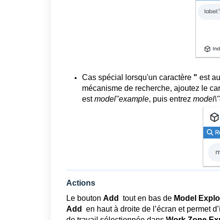
Cas spécial lorsqu'un caractère
"
est au
mécanisme de recherche, ajoutez le car
est
model"example
, puis entrez
model\
Actions
Le bouton
Add
tout en bas de
Model Explo
Add
en haut à droite de l’écran et permet 
de travail sélectionnée dans
Work Zone Exp