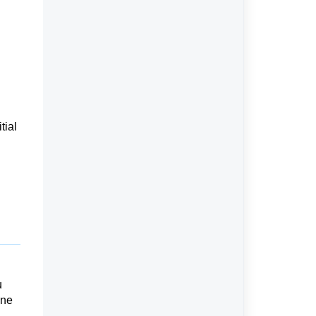
tial
u
one