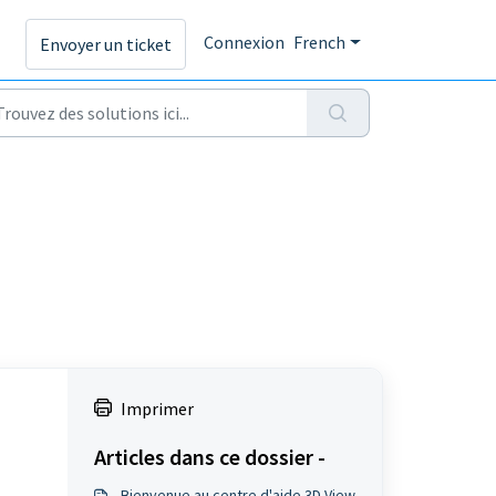
s
Connexion
French
Envoyer un ticket
Imprimer
Articles dans ce dossier -
Bienvenue au centre d'aide 3D View