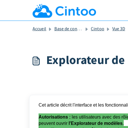
Passer au contenu principal
Accueil
Base de connaissances
Cintoo
Vue 3D
Explorateur de
Cet article décrit l'interface et les fonctionna
Autorisations :
les utilisateurs avec des r
peuvent ouvrir
l'Explorateur de modèles
.