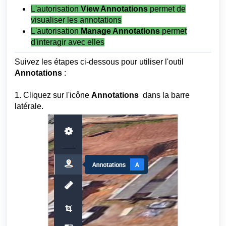
L'autorisation
View Annotations
permet de
visualiser les annotations
L'autorisation
Manage Annotations
permet
d'interagir avec elles
Suivez les étapes ci-dessous pour utiliser l'outil
Annotations
:
1. Cliquez sur l'icône
Annotations
dans la barre
latérale.